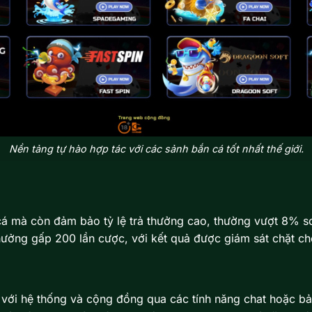
Nền tảng tự hào hợp tác với các sảnh bắn cá tốt nhất thế giới.
á mà còn đảm bảo tỷ lệ trả thưởng cao, thường vượt 8% so 
hưởng gấp 200 lần cược, với kết quả được giám sát chặt c
 với hệ thống và cộng đồng qua các tính năng chat hoặc bả