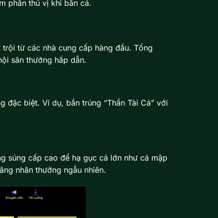
m phần thú vị khi bắn cá.
 trội từ các nhà cung cấp hàng đầu. Tổng
hội săn thưởng hấp dẫn.
g đặc biệt. Ví dụ, bắn trúng “Thần Tài Cá” với
ụng súng cấp cao để hạ gục cá lớn như cá mập
năng nhân thưởng ngẫu nhiên.