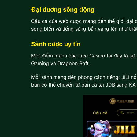
Đại dương sống động
Câu cá của web cược mang đến thế giới đại d
sóng biển và tiếng súng bắn vang lên như thậ
Sảnh cược uy tín
Một điểm mạnh của Live Casino tại đây là sự
Gaming và Dragoon Soft.
Mỗi sảnh mang đến phong cách riêng: JILI nổ
bạn có thể chuyển từ bắn cá tại JDB sang KA 