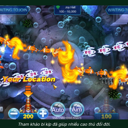
Tham khảo bí kíp đã giúp nhiều cao thủ đổi đời.