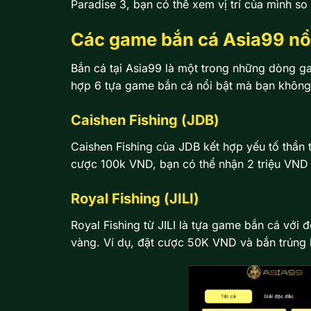
Paradise 3, bạn có thể xem vị trí của mình so
Các game bắn cá Asia99 nổi
Bắn cá tại Asia99 là một trong những dòng g
hợp 6 tựa game bắn cá nổi bật mà bạn không 
Caishen Fishing (JDB)
Caishen Fishing của JDB kết hợp yếu tố thần t
cược 100k VND, bạn có thể nhận 2 triệu VND k
Royal Fishing (JILI)
Royal Fishing từ JILI là tựa game bắn cá vớ
vàng. Ví dụ, đặt cược 50K VND và bắn trúng 