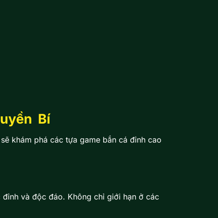
Huyền Bí
sẽ khám phá các tựa game bắn cá đỉnh cao
đỉnh và độc đáo. Không chỉ giới hạn ở các