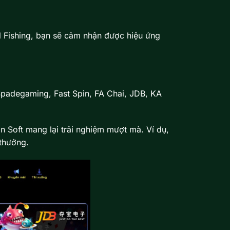
l Fishing, bạn sẽ cảm nhận được hiệu ứng
Spadegaming, Fast Spin, FA Chai, JDB, KA
 Soft mang lại trải nghiệm mượt mà. Ví dụ,
 thưởng.