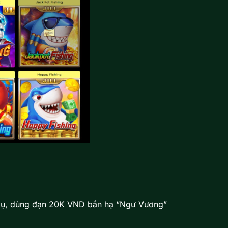
í dụ, dùng đạn 20K VND bắn hạ “Ngư Vương”