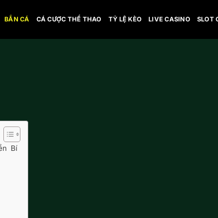
BẮN CÁ
CÁ CƯỢC THỂ THAO
TỶ LỆ KÈO
LIVE CASINO
SLOT
ền Bí