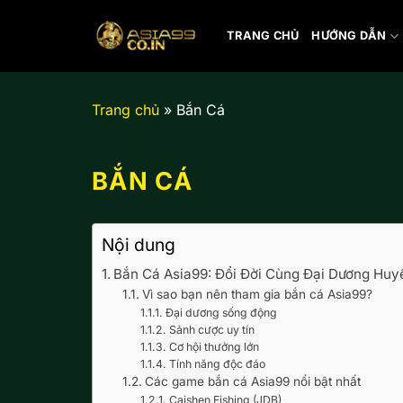
Bỏ
qua
TRANG CHỦ
HƯỚNG DẪN
nội
dung
Trang chủ
»
Bắn Cá
BẮN CÁ
Nội dung
Bắn Cá Asia99: Đổi Đời Cùng Đại Dương Huy
Vì sao bạn nên tham gia bắn cá Asia99?
Đại dương sống động
Sảnh cược uy tín
Cơ hội thưởng lớn
Tính năng độc đáo
Các game bắn cá Asia99 nổi bật nhất
Caishen Fishing (JDB)