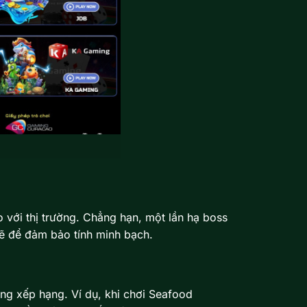
với thị trường. Chẳng hạn, một lần hạ boss
hẽ để đảm bảo tính minh bạch.
ng xếp hạng. Ví dụ, khi chơi Seafood