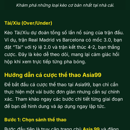
Khám phá những loại kèo cơ bản nhất tại nhà cái.
Tài/Xỉu (Over/Under)
Kèo Tài/Xỉu dự đoán tổng số lần nổ súng của trận đấu.
Ví dụ, trận Real Madrid vs Barcelona có mốc 3.0, bạn
đặt “Tài” với tỷ lệ 2.0 và trận kết thúc 4-2, bạn thắng
cược. Đây là kèo dễ theo dõi, mang lại cảm giác hồi
hộp khi xem trực tiếp từng pha bóng.
Hướng dẫn cá cược thể thao Asia99
Để bắt đầu cá cược thể thao tại Asia99, bạn chỉ cần
thực hiện một vài bước đơn giản nhưng cần sự chính
xác. Tham khảo ngay các bước chi tiết từng giai đoạn
để bạn dễ hình dung và áp dụng ngay lập tức.
Bước 1: Chọn sảnh thể thao
Bước đầu tiên là truy cập trang chủ
Asia 99
và đăng