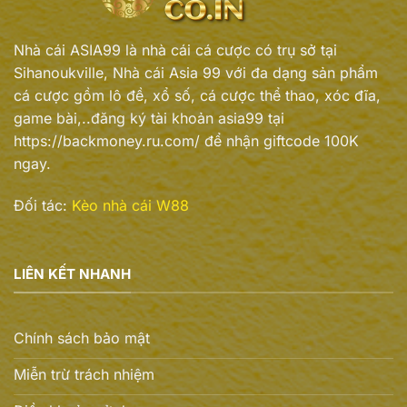
Nhà cái ASIA99 là nhà cái cá cược có trụ sở tại
Sihanoukville, Nhà cái Asia 99 với đa dạng sản phẩm
cá cược gồm lô đề, xổ số, cá cược thể thao, xóc đĩa,
game bài,..đăng ký tài khoản asia99 tại
https://backmoney.ru.com/ để nhận giftcode 100K
ngay.
Đối tác:
Kèo nhà cái W88
LIÊN KẾT NHANH
Chính sách bảo mật
Miễn trừ trách nhiệm