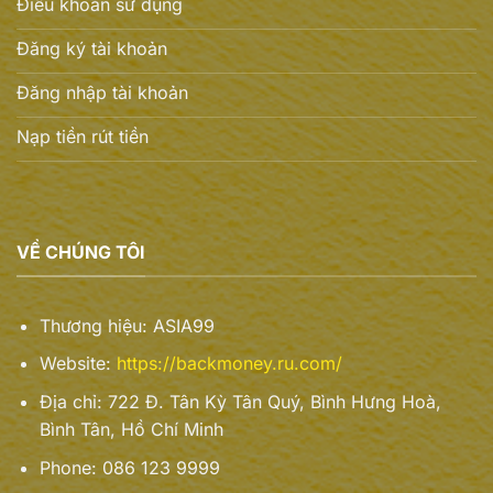
Điều khoản sử dụng
Đăng ký tài khoản
Đăng nhập tài khoản
Nạp tiền rút tiền
VỀ CHÚNG TÔI
Thương hiệu: ASIA99
Website:
https://backmoney.ru.com/
Địa chỉ: 722 Đ. Tân Kỳ Tân Quý, Bình Hưng Hoà,
Bình Tân, Hồ Chí Minh
Phone: 086 123 9999