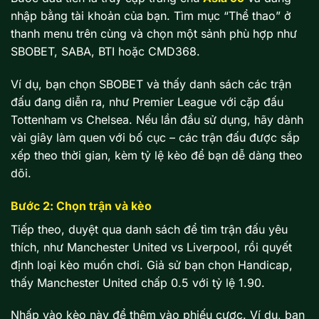
nhập bằng tài khoản của bạn. Tìm mục “Thể thao” ở
thanh menu trên cùng và chọn một sảnh phù hợp như
SBOBET, SABA, BTI hoặc CMD368.
Ví dụ, bạn chọn SBOBET và thấy danh sách các trận
đấu đang diễn ra, như Premier League với cặp đấu
Tottenham vs Chelsea. Nếu lần đầu sử dụng, hãy dành
vài giây làm quen với bố cục – các trận đấu được sắp
xếp theo thời gian, kèm tỷ lệ kèo để bạn dễ dàng theo
dõi.
Bước 2: Chọn trận và kèo
Tiếp theo, duyệt qua danh sách để tìm trận đấu yêu
thích, như Manchester United vs Liverpool, rồi quyết
định loại kèo muốn chơi. Giả sử bạn chọn Handicap,
thấy Manchester United chấp 0.5 với tỷ lệ 1.90.
Nhấp vào kèo này để thêm vào phiếu cược. Ví dụ, bạn