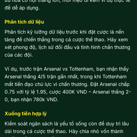
ưu hóa cơ hội thắng lớn, mỗi mẹo đi kèm ví dụ thực tế
để dễ áp dụng.
Phân tích dữ liệu
Phân tích kỹ lưỡng dữ liệu trước khi đặt cược là nền
tảng để chiến thắng trong cá cược thể thao. Hãy xem
xét phong độ, lịch sử đối đầu và tình hình chấn thương
của các đội.
Ví dụ, trước trận Arsenal vs Tottenham, bạn nhận thấy
Arsenal thắng 4/5 trận gần nhất, trong khi Tottenham
mất tiền đạo chủ lực vì chấn thương. Đặt Arsenal chấp
0.75 với tỷ lệ 1.95, cược 400K VND – Arsenal thắng 2-
0, bạn nhận 780k VND.
Xuống tiền hợp lý
Kiểm soát ngân sách là yếu tố sống còn để duy trì lâu
dài trong cá cược thể thao. Hãy chia nhỏ vốn thành