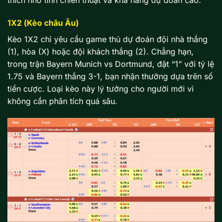
thích nhờ tính chiến thuật và khả năng dự đoán cao.
1X2 (Kèo châu Âu)
Kèo 1X2 chỉ yêu cầu game thủ dự đoán đội nhà thắng
(1), hòa (X) hoặc đội khách thắng (2). Chẳng hạn,
trong trận Bayern Munich vs Dortmund, đặt “1” với tỷ lệ
1.75 và Bayern thắng 3-1, bạn nhận thưởng dựa trên số
tiền cược. Loại kèo này lý tưởng cho người mới vì
không cần phân tích quá sâu.