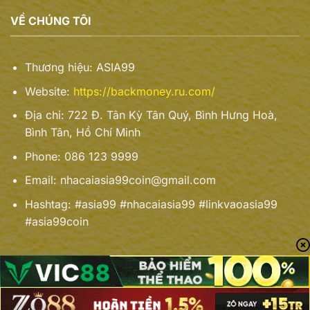
VỀ CHÚNG TÔI
Thương hiệu: ASIA99
Website:
https://backmoney.ru.com/
Địa chỉ: 722 Đ. Tân Kỳ Tân Quý, Bình Hưng Hoà,
Bình Tân, Hồ Chí Minh
Phone: 086 123 9999
Email:
nhacaiasia99coin@gmail.com
Hashtag: #asia99 #nhacaiasia99 #linkvaoasia99
#asia99coin
Copyright 2026 ©
ASIA99