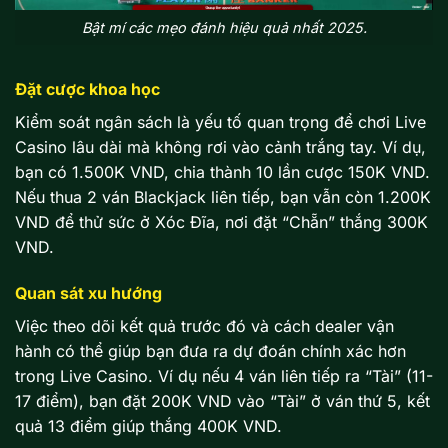
Bật mí các mẹo đánh hiệu quả nhất 2025.
Đặt cược khoa học
Kiểm soát ngân sách là yếu tố quan trọng để chơi Live
Casino lâu dài mà không rơi vào cảnh trắng tay. Ví dụ,
bạn có 1.500K VND, chia thành 10 lần cược 150K VND.
Nếu thua 2 ván Blackjack liên tiếp, bạn vẫn còn 1.200K
VND để thử sức ở Xóc Đĩa, nơi đặt “Chẵn” thắng 300K
VND.
Quan sát xu hướng
Việc theo dõi kết quả trước đó và cách dealer vận
hành có thể giúp bạn đưa ra dự đoán chính xác hơn
trong Live Casino. Ví dụ nếu 4 ván liên tiếp ra “Tài” (11-
17 điểm), bạn đặt 200K VND vào “Tài” ở ván thứ 5, kết
quả 13 điểm giúp thắng 400K VND.