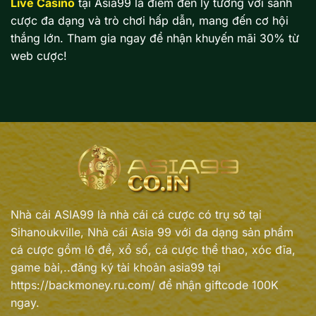
Live Casino
tại Asia99 là điểm đến lý tưởng với sảnh
cược đa dạng và trò chơi hấp dẫn, mang đến cơ hội
thắng lớn. Tham gia ngay để nhận khuyến mãi 30% từ
web cược!
Nhà cái ASIA99 là nhà cái cá cược có trụ sở tại
Sihanoukville, Nhà cái Asia 99 với đa dạng sản phẩm
cá cược gồm lô đề, xổ số, cá cược thể thao, xóc đĩa,
game bài,..đăng ký tài khoản asia99 tại
https://backmoney.ru.com/ để nhận giftcode 100K
ngay.