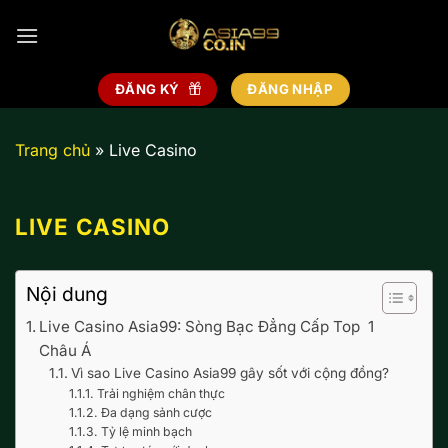
Bỏ
qua
nội
dung
ĐĂNG KÝ
ĐĂNG NHẬP
Trang chủ
»
Live Casino
LIVE CASINO
Nội dung
Live Casino Asia99: Sòng Bạc Đẳng Cấp Top 1
Châu Á
Vì sao Live Casino Asia99 gây sốt với cộng đồng?
Trải nghiệm chân thực
Đa dạng sảnh cược
Tỷ lệ minh bạch