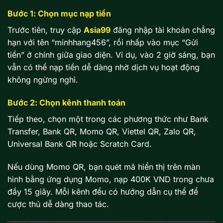
Bước 1: Chọn mục nạp tiền
Trước tiên, truy cập
Asia99
đăng nhập tài khoản chẳng
hạn với tên “minhhang456”, rồi nhấp vào mục “Gửi
tiền” ở chính giữa giao diện. Ví dụ, vào 2 giờ sáng, bạn
vẫn có thể nạp tiền dễ dàng nhờ dịch vụ hoạt động
không ngừng nghỉ.
Bước 2: Chọn kênh thanh toán
Tiếp theo, chọn một trong các phương thức như Bank
Transfer, Bank QR, Momo QR, Viettel QR, Zalo QR,
Universal Bank QR hoặc Scratch Card.
Nếu dùng Momo QR, bạn quét mã hiển thị trên màn
hình bằng ứng dụng Momo, nạp 400K VND trong chưa
đầy 15 giây. Mỗi kênh đều có hướng dẫn cụ thể để
cược thủ dễ dàng thao tác.