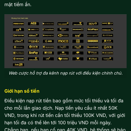
mật tiềm ẩn.
Web cược hỗ trợ đa kênh nạp rút với điều kiện chính chủ.
Giới hạn số tiền
Điều kiện nạp rút tiền bao gồm mức tối thiểu và tối đa
cho mỗi lần giao dịch. Nạp tiền yêu cầu ít nhất 50K
VND, trong khi rút tiền cần tối thiểu 100K VND, với giới
hạn tối đa có thể lên tới 100 triệu VND mỗi ngày.
Chẳng hạn, nếu bạn cố nạp 40K VND, hệ thống sẽ báo