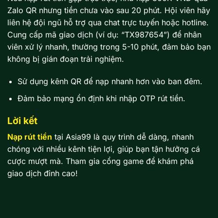
Zalo QR nhưng tiền chưa vào sau 20 phút. Hội viên hãy
liên hệ đội ngũ hỗ trợ qua chat trực tuyến hoặc hotline.
Cung cấp mã giao dịch (ví dụ: “TX987654”) để nhân
viên xử lý nhanh, thường trong 5-10 phút, đảm bảo bạn
không bị gián đoạn trải nghiệm.
Sử dụng kênh QR để nạp nhanh hơn vào ban đêm.
Đảm bảo mạng ổn định khi nhập OTP rút tiền.
Lời kết
Nạp rút tiền
tại Asia99 là quy trình dễ dàng, nhanh
chóng với nhiều kênh tiện lợi, giúp bạn tận hưởng cá
cược mượt mà. Tham gia cổng game để khám phá
giao dịch đỉnh cao!