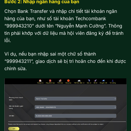
Bước 2: Nhập ngân hàng của bạn
Chọn Bank Transfer và nhập chi tiết tài khoản ngân
hàng của bạn, như số tài khoản Techcombank
“999943210” dưới tên “Nguyễn Mạnh Cường”. Thông
tin phải khớp với dữ liệu mà hội viên đăng ký để tránh
lỗi.
Ví dụ, nếu bạn nhập sai một chữ số thành
“999943211”, giao dịch sẽ bị trì hoãn cho đến khi được
chỉnh sửa.