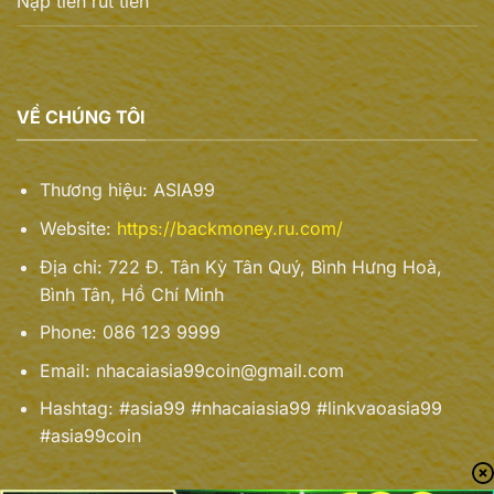
Nạp tiền rút tiền
VỀ CHÚNG TÔI
Thương hiệu: ASIA99
Website:
https://backmoney.ru.com/
Địa chỉ: 722 Đ. Tân Kỳ Tân Quý, Bình Hưng Hoà,
Bình Tân, Hồ Chí Minh
Phone: 086 123 9999
Email:
nhacaiasia99coin@gmail.com
Hashtag: #asia99 #nhacaiasia99 #linkvaoasia99
#asia99coin