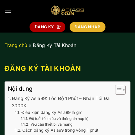
Bỏ
qua
nội
dung
ĐĂNG KÝ
ĐĂNG NHẬP
Trang chủ
»
Đăng Ký Tài Khoản
ĐĂNG KÝ TÀI KHOẢN
Nội dung
Đăng Ký Asia99: Tốc Độ 1 Phút – Nhận Tối Đa
3000K
Điều kiện đăng ký Asia99 là gì?
Độ tuổi tối thiểu và thông tin hợp lệ
Yêu cầu thiết bị và mạng
Cách đăng ký Asia99 trong vòng 1 phút