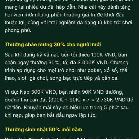
mang lại nhiều ưu đãi hấp dẫn. Nhà cái này dành tặng
hội viên mới những phần thưởng giá trị để khởi đầu
thuận lợi, cùng với trải nghiệm đa dạng từ kho trò chơi
phong phú.
Thưởng chào mừng 30% cho người mới
Sau khi đăng ký và nạp tiền tối thiểu 100K VND, bạn
nhận ngay thưởng 30%, tối đa 3.000K VND. Chương
trình áp dụng cho mọi trò chơi như poker, xổ số, thể
thao, slot, gà chọi, sòng bạc trực tiếp và bắn cá.
Ví dụ: Nạp 300K VND, bạn nhận 90K VND thưởng,
doanh thu cần đạt (300K + 90K) x 7 = 2.730K VND để
rút tiền. Khuyến mãi này có hiệu lực trong 5 phút sau
khi nạp, giúp bạn bắt đầu ngay lập tức.
Thưởng sinh nhật 50% mỗi năm