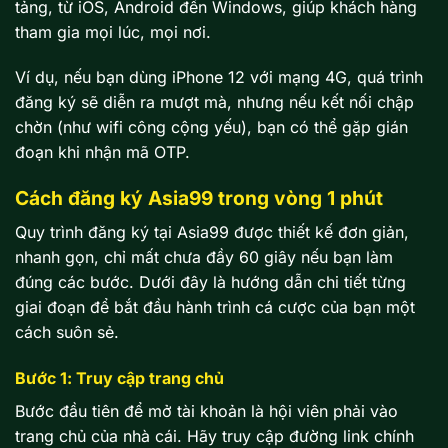
tảng, từ iOS, Android đến Windows, giúp khách hàng
tham gia mọi lúc, mọi nơi.
Ví dụ, nếu bạn dùng iPhone 12 với mạng 4G, quá trình
đăng ký sẽ diễn ra mượt mà, nhưng nếu kết nối chập
chờn (như wifi công cộng yếu), bạn có thể gặp gián
đoạn khi nhận mã OTP.
Cách đăng ký Asia99 trong vòng 1 phút
Quy trình đăng ký tại Asia99 được thiết kế đơn giản,
nhanh gọn, chỉ mất chưa đầy 60 giây nếu bạn làm
đúng các bước. Dưới đây là hướng dẫn chi tiết từng
giai đoạn để bắt đầu hành trình cá cược của bạn một
cách suôn sẻ.
Bước 1: Truy cập trang chủ
Bước đầu tiên để mở tài khoản là hội viên phải vào
trang chủ của nhà cái. Hãy truy cập đường link chính