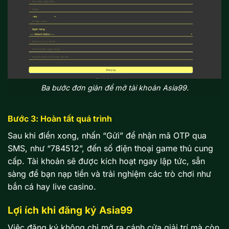
Ba bước đơn giản để mở tài khoản Asia99.
Bước 3: Hoàn tất quá trình
Sau khi điền xong, nhấn “Gửi” để nhận mã OTP qua
SMS, như “784512”, đến số điện thoại game thủ cung
cấp. Tài khoản sẽ được kích hoạt ngay lập tức, sẵn
sàng để bạn nạp tiền và trải nghiệm các trò chơi như
bắn cá hay live casino.
Lợi ích khi đăng ký Asia99
Việc đăng ký không chỉ mở ra cánh cửa giải trí mà còn