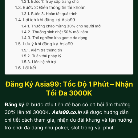
Bước 1: Truy cập trang chủ
Bước 2: Điền thông tin tài khoản
Bước 3: Hoàn tất quá trình
Lợi ích khi đăng ký Asia99
Thưởng chào mừng 30% cho người mới
Thưởng sinh nhật 50% mỗi năm
Trải nghiệm kho game đa dạng
Lưu ý khi đăng ký Asia99
Kiểm tra thông tin
Tuân thủ pháp lý
Liên hệ hỗ trợ
Lời kết
Đăng Ký Asia99: Tốc Độ 1 Phút – Nhận
Tối Đa 3000K
Đăng ký
là bước đầu tiên để bạn có cơ hội ẵm thưởng
30% lên tới 3000K.
Asia99.co.in
sẽ được hướng dẫn
chi tiết cách tham gia, nhận ưu đãi khủng và tận hưởng
trò chơi đa dạng như poker, slot trong vài phút!