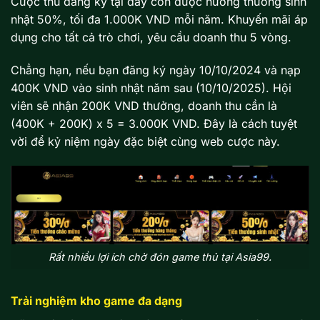
Cược thủ đăng ký tại đây còn được hưởng thưởng sinh
nhật 50%, tối đa 1.000K VND mỗi năm. Khuyến mãi áp
dụng cho tất cả trò chơi, yêu cầu doanh thu 5 vòng.
Chẳng hạn, nếu bạn đăng ký ngày 10/10/2024 và nạp
400K VND vào sinh nhật năm sau (10/10/2025). Hội
viên sẽ nhận 200K VND thưởng, doanh thu cần là
(400K + 200K) x 5 = 3.000K VND. Đây là cách tuyệt
vời để kỷ niệm ngày đặc biệt cùng web cược này.
Rất nhiều lợi ích chờ đón game thủ tại Asia99.
Trải nghiệm kho game đa dạng