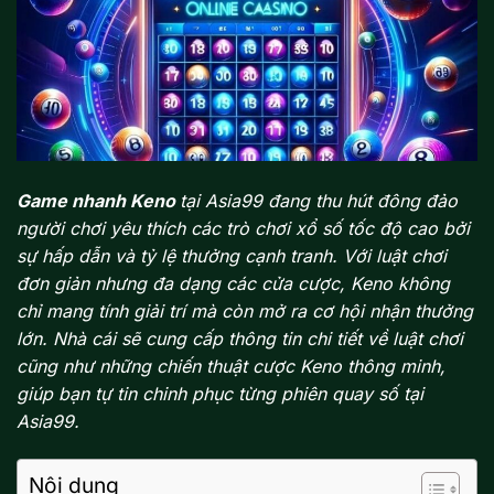
Game nhanh Keno
tại Asia99 đang thu hút đông đảo
người chơi yêu thích các trò chơi xổ số tốc độ cao bởi
sự hấp dẫn và tỷ lệ thưởng cạnh tranh. Với luật chơi
đơn giản nhưng đa dạng các cửa cược, Keno không
chỉ mang tính giải trí mà còn mở ra cơ hội nhận thưởng
lớn. Nhà cái sẽ cung cấp thông tin chi tiết về luật chơi
cũng như những chiến thuật cược Keno thông minh,
giúp bạn tự tin chinh phục từng phiên quay số tại
Asia99.
Nội dung