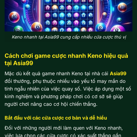
Keno nhanh tại Asia99 cung cấp nhiều cửa cược thú vị
Cách chơi game cược nhanh Keno hiệu quả
tại Asia99
Mặc dù kết quả game nhanh Keno tại nhà cái
Asia99
đổi thưởng, phụ thuộc nhiều vào yếu tố may mắn do
tính ngẫu nhiên của việc quay số. Việc áp dụng một số
kinh nghiệm và phương pháp chơi có cơ sở sẽ giúp
người chơi nâng cao cơ hội chiến thắng.
Bắt đầu với các cửa cược cơ bản và dễ hiểu
Đối với những người mới làm quen với Keno nhanh,
việc lựa chọn các cửa cược có xác suất thắng gần