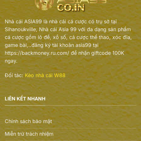
Nhà cái ASIA99 là nhà cái cá cược có trụ sở tại
Sihanoukville, Nhà cái Asia 99 với đa dạng sản phẩm
cá cược gồm lô đề, xổ số, cá cược thể thao, xóc đĩa,
game bài,..đăng ký tài khoản asia99 tại
https://backmoney.ru.com/ để nhận giftcode 100K
ngay.
Đối tác:
Kèo nhà cái W88
LIÊN KẾT NHANH
Chính sách bảo mật
Miễn trừ trách nhiệm