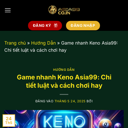
Bỏ
qua
nội
dung
ĐĂNG KÝ
ĐĂNG NHẬP
Trang chủ
»
Hướng Dẫn
»
Game nhanh Keno Asia99:
Chi tiết luật và cách chơi hay
HƯỚNG DẪN
Game nhanh Keno Asia99: Chi
tiết luật và cách chơi hay
ĐĂNG VÀO
THÁNG 5 24, 2025
BỞI
24
Th5