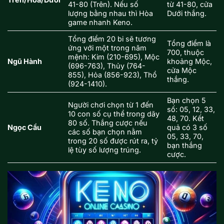
41-80 (Trên). Nếu số
từ 41-80, cửa
lượng bằng nhau thì Hòa
Dưới thắng.
game nhanh Keno.
Tổng điểm 20 bi sẽ tương
Tổng điểm là
ứng với một trong năm
700, thuộc
mệnh: Kim (210-695), Mộc
Ngũ Hành
khoảng Mộc,
(696-763), Thủy (764-
cửa Mộc
855), Hỏa (856-923), Thổ
thắng.
(924-1410).
Bạn chọn 5
Người chơi chọn từ 1 đến
số: 05, 12, 33,
10 con số cụ thể trong dãy
48, 70. Kết
80 số. Thắng cược nếu
Ngọc Cầu
quả có 3 số
các số bạn chọn nằm
05, 33, 70,
trong 20 số được rút ra, tỷ
bạn thắng
lệ tùy số lượng trúng.
cược.