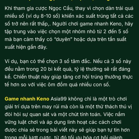
Khi tham gia cược Ngọc Cầu, thay vì chọn dàn trải quá
nhiều số (ví dụ 8-10 số) khiến xác suất trúng tất cả các
số trở nên rất thấp,. Người chơi game nhanh Keno, hãy
tập trung vào việc chọn một nhóm nhỏ từ 2 đến 5 số
mà bạn cảm thấy có “duyên” hoặc dựa trên tần suất
xuất hiện gần đây.
Ví dụ, bạn có thể chọn 3 số tâm đắc. Nếu cả 3 số này
đều nằm trong 20 bi kết quả, tỷ lệ thưởng sẽ rất đáng
kể. Chiến thuật này giúp tăng cơ hội trúng thưởng thực
tế hơn so với việc ôm đồm quá nhiều con số.
Game nhanh Keno
Asia99 không chỉ là một trò chơi
giải trí dựa trên may rủi mà còn là một thử thách thú vị
đòi hỏi sự quan sát và một chút tính toán. Việc nắm
vững luật chơi và áp dụng linh hoạt các cách chơi
được chia sẻ trong bài viết này sẽ giúp bạn tự tin hơn
trong mỗi lượt cược, từ đó tối ưu hóa cơ hội giành