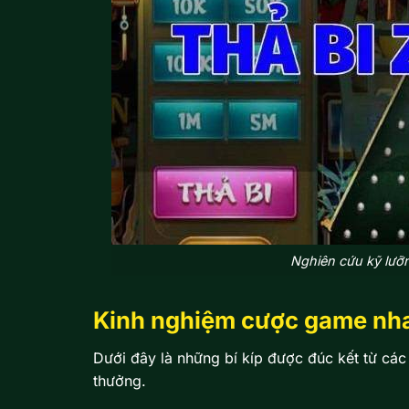
Nghiên cứu kỹ lưỡ
Kinh nghiệm cược game nhan
Dưới đây là những bí kíp được đúc kết từ cá
thưởng.