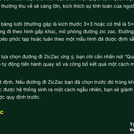
thưởng thu về sẽ càng lớn, kích thích sự tính toán của ngườ
bảng lưới (thường gặp là kích thước 3×3 hoặc có thể là 5×
ờng đi theo hình gấp khúc, mô phỏng đường zic zac. Đường
oèo phức tạp hoặc tuân theo một mẫu hình đã được định s
c lựa chọn đường đi ZicZac ưng ý, bạn chỉ cần nhấn nút “Qu
ẽ tự động tiến hành quay số và công bố kết quả một cách m
 định. Nếu đường đi ZicZac bạn đã chọn trước đó trùng k
 được hệ thống sinh ra một cách ngẫu nhiên, bạn sẽ giành
ợc quy định trước.
ac
T
t