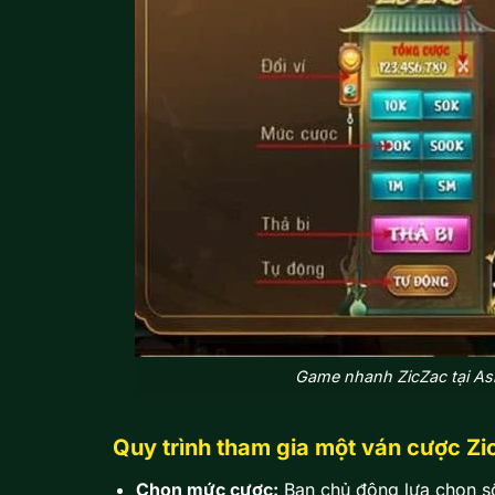
Game nhanh ZicZac tại Asi
Quy trình tham gia một ván cược Z
Chọn mức cược:
Bạn chủ động lựa chọn số