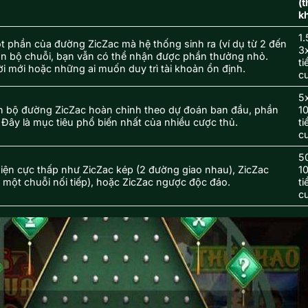
(
k
1
 phần của đường ZicZac mà hệ thống sinh ra (ví dụ từ 2 đến
3
oàn bộ chuỗi, bạn vẫn có thể nhận được phần thưởng nhỏ.
ti
ời mới hoặc những ai muốn duy trì tài khoản ổn định.
c
5
n bộ đường ZicZac hoàn chỉnh theo dự đoán ban đầu, phần
1
Đây là mục tiêu phổ biến nhất của nhiều cược thủ.
ti
c
5
iện cực thấp như ZicZac kép (2 đường giao nhau), ZicZac
1
 một chuỗi nối tiếp), hoặc ZicZac ngược độc đáo.
ti
c