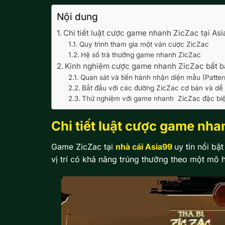
Nội dung
Chi tiết luật cược game nhanh ZicZac tại As
Quy trình tham gia một ván cược ZicZac
Hệ số trả thưởng game nhanh ZicZac
Kinh nghiệm cược game nhanh ZicZac bất bạ
Quan sát và tiến hành nhận diện mẫu (Patter
Bắt đầu với các đường ZicZac cơ bản và dễ 
Thử nghiệm với game nhanh ZicZac đặc biệt
Chi tiết luật cược game nha
Game ZicZac tại
nhà cái Asia99
uy tín nổi bậ
vị trí có khả năng trúng thưởng theo một mô 