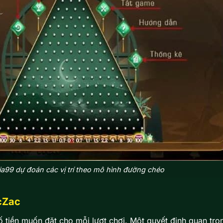
a99 dự đoán các vị trí theo mô hình đường chéo
icZac
 tiền muốn đặt cho mỗi lượt chơi. Một quyết định quan trọ