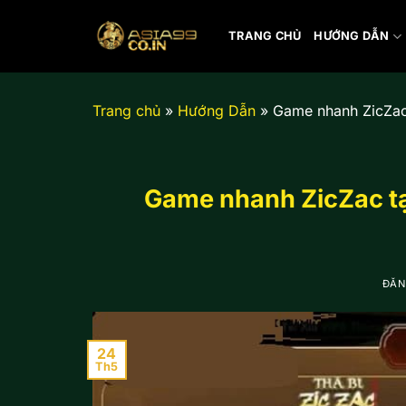
Bỏ
qua
TRANG CHỦ
HƯỚNG DẪN
nội
dung
Trang chủ
»
Hướng Dẫn
»
Game nhanh ZicZac 
Game nhanh ZicZac tạ
ĐĂN
24
Th5