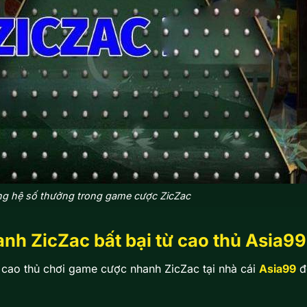
ng hệ số thưởng trong game cược ZicZac
h ZicZac bất bại từ cao thủ Asia99
c cao thủ chơi game cược nhanh ZicZac tại nhà cái
Asia99
đ