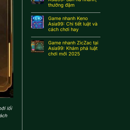
thưởng đậm
Game nhanh Keno
Asia99: Chi tiết luật và
cách chơi hay
Game nhanh ZicZac tại
Asia99: Khám phá luật
chơi mới 2025
ởi lối
cách