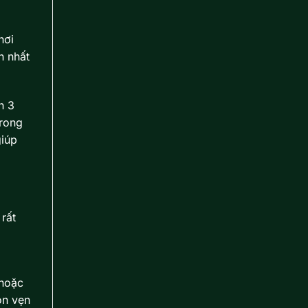
hơi
n nhất
n 3
trong
giúp
rất
 hoặc
ọn vẹn