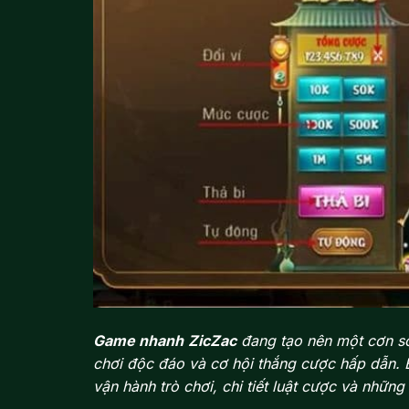
Game nhanh
ZicZac
đang tạo nên một cơn số
chơi độc đáo và cơ hội thắng cược hấp dẫn. B
vận hành trò chơi, chi tiết luật cược và nhữn