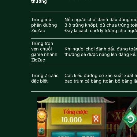
thưởng
Trúng một
Nếu người chơi đánh dấu đúng một
phần đường
3 ô trùng khớp), dù chưa trúng t
ZicZac
Đây là cách chơi lý tưởng cho ngư
Trúng trọn
vẹn chuỗi
Khi người chơi đánh dấu đúng toà
game nhanh
thưởng sẽ được nâng lên đáng kể. 
ZicZac
Trúng ZicZac
Các kiểu đường có xác suất xuất h
đặc biệt
bao trùm cả bảng (toàn bộ bảng là