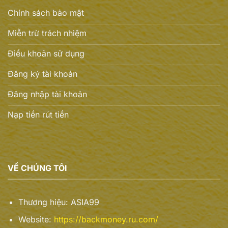
Chính sách bảo mật
Miễn trừ trách nhiệm
Điều khoản sử dụng
Đăng ký tài khoản
Đăng nhập tài khoản
Nạp tiền rút tiền
VỀ CHÚNG TÔI
Thương hiệu: ASIA99
Website:
https://backmoney.ru.com/