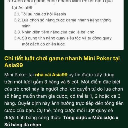
Cách chơi game cược nhanh Mini Poker hiệu quả
tại Asia99
Tối ưu hóa cơ hội Respin
Lựa chọn số hàng cược game nhanh Keno thông
minh
Nhận diện tiềm năng của các lá bài chờ
Sử dụng tính năng quay siêu tốc và tự động quay
một cách có chiến lược
Chi tiết luật chơi game nhanh Mini Poker tại
Asia99
Mini Poker tại
nhà cái Asia99
uy tín được xây dựng
trên một lưới gồm 3 hàng và 5 cột. Một điểm đặc biệt
của trò chơi này là người chơi có quyền tự do lựa chọn
số hàng muốn tham gia cược, có thể là 1, 2 hoặc cả 3
hàng. Quyết định này ảnh hưởng trực tiếp đến tổng tiền
cược của bạn. Cụ thể, tổng cược mỗi lượt quay sẽ
được tính bằng công thức:
Tổng cược = Mức cược x
Số hàng đã chọn
.