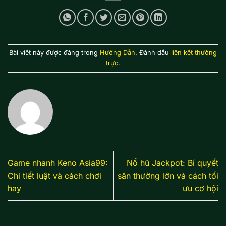
Bài viết này được đăng trong
Hướng Dẫn
. Đánh dấu
liên kết thường
trực
.
Game nhanh Keno Asia99:
Nổ hũ Jackpot: Bí quyết
Chi tiết luật và cách chơi
săn thưởng lớn và cách tối
hay
ưu cơ hội