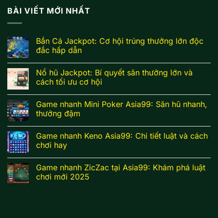
BÀI VIẾT MỚI NHẤT
Bắn Cá Jackpot: Cơ hội trúng thưởng lớn độc
đắc hấp dẫn
Nổ hũ Jackpot: Bí quyết săn thưởng lớn và
cách tối ưu cơ hội
Game nhanh Mini Poker Asia99: Săn hũ nhanh,
thưởng đậm
Game nhanh Keno Asia99: Chi tiết luật và cách
chơi hay
Game nhanh ZicZac tại Asia99: Khám phá luật
chơi mới 2025