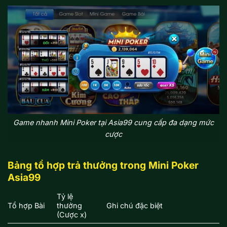
Game nhanh Mini Poker tại Asia99 cung cấp đa dạng mức
cược
Bảng tổ hợp trả thưởng trong Mini Poker
Asia99
Tỷ lệ
Tổ hợp Bài
thưởng
Ghi chú đặc biệt
(Cược x)