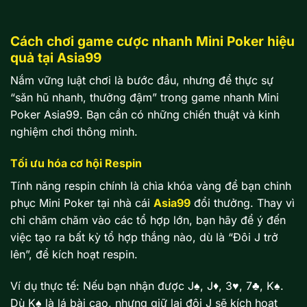
Cách chơi game cược nhanh Mini Poker hiệu
quả tại Asia99
Nắm vững luật chơi là bước đầu, nhưng để thực sự
“săn hũ nhanh, thưởng đậm” trong game nhanh Mini
Poker Asia99. Bạn cần có những chiến thuật và kinh
nghiệm chơi thông minh.
Tối ưu hóa cơ hội Respin
Tính năng respin chính là chìa khóa vàng để bạn chinh
phục Mini Poker tại nhà cái
Asia99
đổi thưởng. Thay vì
chỉ chăm chăm vào các tổ hợp lớn, bạn hãy để ý đến
việc tạo ra bất kỳ tổ hợp thắng nào, dù là “Đôi J trở
lên”, để kích hoạt respin.
Ví dụ thực tế: Nếu bạn nhận được J♠, J♦, 3♥, 7♣, K♠.
Dù K♠ là lá bài cao, nhưng giữ lại đôi J sẽ kích hoạt