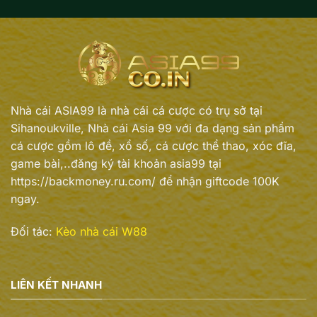
Nhà cái ASIA99 là nhà cái cá cược có trụ sở tại
Sihanoukville, Nhà cái Asia 99 với đa dạng sản phẩm
cá cược gồm lô đề, xổ số, cá cược thể thao, xóc đĩa,
game bài,..đăng ký tài khoản asia99 tại
https://backmoney.ru.com/ để nhận giftcode 100K
ngay.
Đối tác:
Kèo nhà cái W88
LIÊN KẾT NHANH