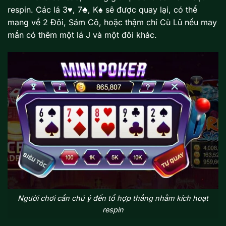
respin. Các lá 3♥, 7♣, K♠ sẽ được quay lại, có thể
mang về 2 Đôi, Sám Cô, hoặc thậm chí Cù Lũ nếu may
mắn có thêm một lá J và một đôi khác.
Người chơi cần chú ý đến tổ hợp thắng nhằm kích hoạt
respin