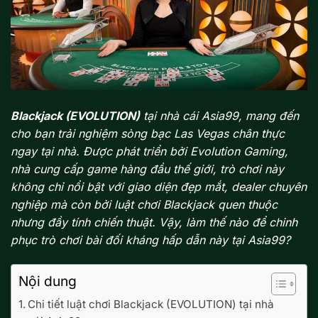
Blackjack (EVOLUTION)
tại nhà cái Asia99, mang đến
cho bạn trải nghiệm sòng bạc Las Vegas chân thực
ngay tại nhà. Được phát triển bởi Evolution Gaming,
nhà cung cấp game hàng đầu thế giới, trò chơi này
không chỉ nổi bật với giao diện đẹp mắt, dealer chuyên
nghiệp mà còn bởi luật chơi Blackjack quen thuộc
nhưng đầy tính chiến thuật. Vậy, làm thế nào để chinh
phục trò chơi bài đối kháng hấp dẫn này tại Asia99?
Nội dung
Chi tiết luật chơi Blackjack (EVOLUTION) tại nhà