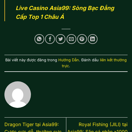
Live Casino Asia99: Sòng Bạc Đẳng
Cấp Top 1 Châu Á
Bài viết này được đăng trong
Hướng Dẫn
. Đánh dấu
liên kết thường
trực
.
Dragon Tiger tại Asia99:
Royal Fishing (JILI) tại
Cược cực dễ, thưởng cực
Asia99: Săn cá nhận x1000