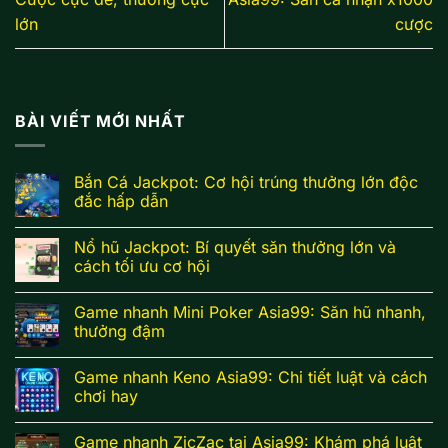
lớn
cược
BÀI VIẾT MỚI NHẤT
Bắn Cá Jackpot: Cơ hội trúng thưởng lớn độc
đắc hấp dẫn
Nổ hũ Jackpot: Bí quyết săn thưởng lớn và
cách tối ưu cơ hội
Game nhanh Mini Poker Asia99: Săn hũ nhanh,
thưởng đậm
Game nhanh Keno Asia99: Chi tiết luật và cách
chơi hay
Game nhanh ZicZac tại Asia99: Khám phá luật