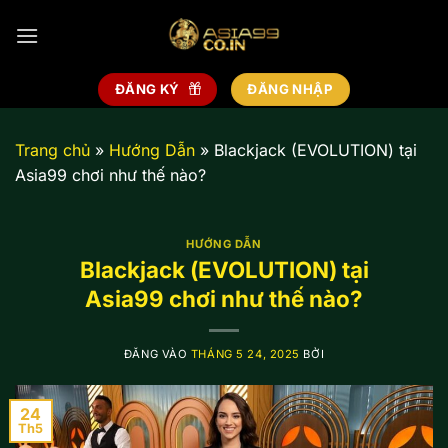
Bỏ
qua
nội
dung
ĐĂNG KÝ
ĐĂNG NHẬP
Trang chủ
»
Hướng Dẫn
»
Blackjack (EVOLUTION) tại
Asia99 chơi như thế nào?
HƯỚNG DẪN
Blackjack (EVOLUTION) tại
Asia99 chơi như thế nào?
ĐĂNG VÀO
THÁNG 5 24, 2025
BỞI
24
Th5