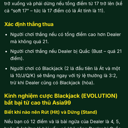
trở xuống và phải dừng nếu tổng điểm từ 17 trở lên (kể
cả “soft 17” – tức là 17 điểm có lá Át tính là 11).
Xác định thắng thua
Người chơi thắng nếu có tổng điểm cao hơn Dealer
mà không quá 21.
Người chơi thắng nếu Dealer bị Quắc (Bust – quá 21
điểm).
Người chơi có Blackjack (2 lá đầu tiên là Át và một
lá 10/J/Q/K) sẽ thắng ngay với tỷ lệ thường là 3:2,
trừ khi Dealer cũng có Blackjack (hòa).
Kinh nghiệm cược Blackjack (EVOLUTION)
bất bại từ cao thủ Asia99
Biết khi nào nên Rút (Hit) và Dừng (Stand)
Nếu bạn có 12 điểm và lá bài ngửa của Dealer là 4, 5,